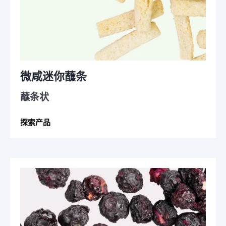
微咸迷你蘸条
蘸条状
探索产品