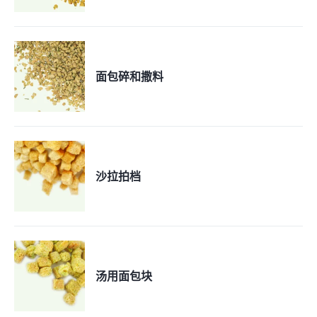
面包碎和撒料
沙拉拍档
汤用面包块